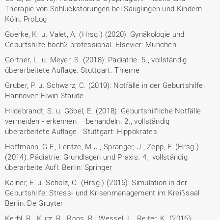
Therapie von Schluckstörungen bei Säuglingen und Kindern.
Köln: ProLog
Goerke, K. u. Valet, A. (Hrsg.) (2020): Gynäkologie und
Geburtshilfe hoch2 professional. Elsevier: München
Gortner, L. u. Meyer, S. (2018): Pädiatrie. 5., vollständig
überarbeitete Auflage: Stuttgart. Thieme
Gruber, P. u. Schwarz, C. (2019): Notfälle in der Geburtshilfe.
Hannover: Elwin Staude
Hildebrandt, S. u. Göbel, E. (2018): Geburtshilfliche Notfälle:
vermeiden - erkennen – behandeln. 2., vollständig
überarbeitete Auflage. Stuttgart: Hippokrates
Hoffmann, G.F., Lentze, M.J., Spranger, J., Zepp, F. (Hrsg.)
(2014): Pädiatrie: Grundlagen und Praxis. 4., vollständig
überarbeite Aufl. Berlin: Springer
Kainer, F. u. Scholz, C. (Hrsg.) (2016): Simulation in der
Geburtshilfe: Stress- und Krisenmanagement im Kreißsaal.
Berlin: De Gruyter
Kerbl, R., Kurz, R., Roos, R., Wessel, L., Reiter, K. (2016):