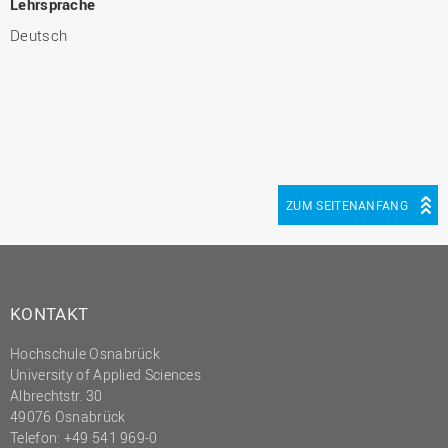
Lehrsprache
Deutsch
ZUM SEITENANFANG
KONTAKT
Hochschule Osnabrück
University of Applied Sciences
Albrechtstr. 30
49076 Osnabrück
Telefon: +49 541 969-0