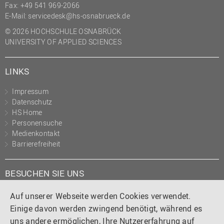
Fax: +49 541 969-2066
E-Mail:
servicedesk@hs-osnabrueck.de
© 2026 HOCHSCHULE OSNABRÜCK
UNIVERSITY OF APPLIED SCIENCES
LINKS
Impressum
Datenschutz
HS Home
Personensuche
Medienkontakt
Barrierefreiheit
BESUCHEN SIE UNS
Instagram
Tiktok
LinkedIn
YouTube
Facebook
Auf unserer Webseite werden Cookies verwendet.
Einige davon werden zwingend benötigt, während es
uns andere ermöglichen, Ihre Nutzererfahrung auf