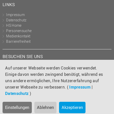
LINKS
Impressum
Datenschutz
HS Home
Personensuche
Medienkontakt
Barrierefreiheit
BESUCHEN SIE UNS
Instagram
Tiktok
LinkedIn
YouTube
Facebook
Auf unserer Webseite werden Cookies verwendet.
Einige davon werden zwingend benötigt, während es
uns andere ermöglichen, Ihre Nutzererfahrung auf
unserer Webseite zu verbessern. (
Impressum
|
Datenschutz
)
Einstellungen
Ablehnen
Akzeptieren