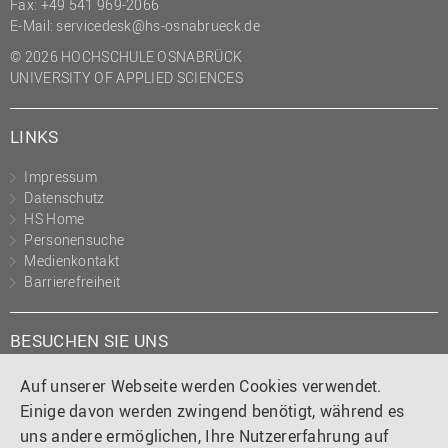
Fax: +49 541 969-2066
E-Mail:
servicedesk@hs-osnabrueck.de
© 2026 HOCHSCHULE OSNABRÜCK
UNIVERSITY OF APPLIED SCIENCES
LINKS
Impressum
Datenschutz
HS Home
Personensuche
Medienkontakt
Barrierefreiheit
BESUCHEN SIE UNS
Instagram
Tiktok
LinkedIn
YouTube
Facebook
Auf unserer Webseite werden Cookies verwendet.
Einige davon werden zwingend benötigt, während es
uns andere ermöglichen, Ihre Nutzererfahrung auf