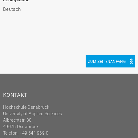
Deutsch
ZUM SEITENANFANG
KONTAKT
Hochschule Osnabrück
University of Applied Sciences
Albrechtstr. 30
49076 Osnabrück
Telefon: +49 541 969-0