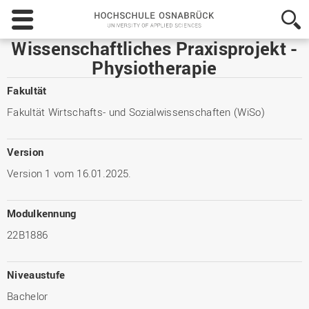
Hochschule
Osnabrück
-
Wissenschaftliches Praxisprojekt -
University
Physiotherapie
of
Applied
Fakultät
Sciences
Fakultät Wirtschafts- und Sozialwissenschaften (WiSo)
Version
Version 1 vom 16.01.2025.
Modulkennung
22B1886
Niveaustufe
Bachelor