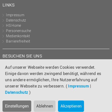
LINKS
Impressum
Datenschutz
HS Home
Personensuche
Medienkontakt
Barrierefreiheit
BESUCHEN SIE UNS
Instagram
Tiktok
LinkedIn
YouTube
Facebook
Auf unserer Webseite werden Cookies verwendet.
Einige davon werden zwingend benötigt, während es
uns andere ermöglichen, Ihre Nutzererfahrung auf
unserer Webseite zu verbessern. (
Impressum
|
Datenschutz
)
Einstellungen
Ablehnen
Akzeptieren