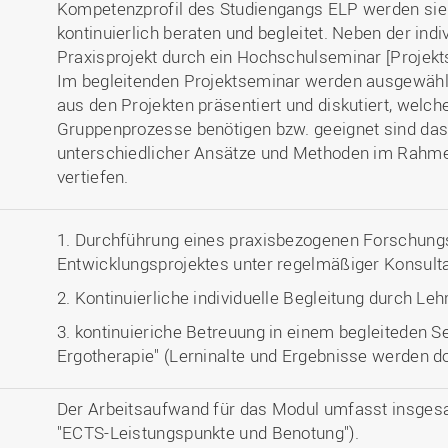
Kompetenzprofil des Studiengangs ELP werden sie
kontinuierlich beraten und begleitet. Neben der ind
Praxisprojekt durch ein Hochschulseminar [Projekts
Im begleitenden Projektseminar werden ausgewähl
aus den Projekten präsentiert und diskutiert, welch
Gruppenprozesse benötigen bzw. geeignet sind da
unterschiedlicher Ansätze und Methoden im Rahmen
vertiefen.
1. Durchführung eines praxisbezogenen Forschungs
Entwicklungsprojektes unter regelmäßiger Konsult
2. Kontinuierliche individuelle Begleitung durch Le
3. kontinuieriche Betreuung in einem begleiteden 
Ergotherapie" (Lerninalte und Ergebnisse werden d
Der Arbeitsaufwand für das Modul umfasst insges
"ECTS-Leistungspunkte und Benotung").