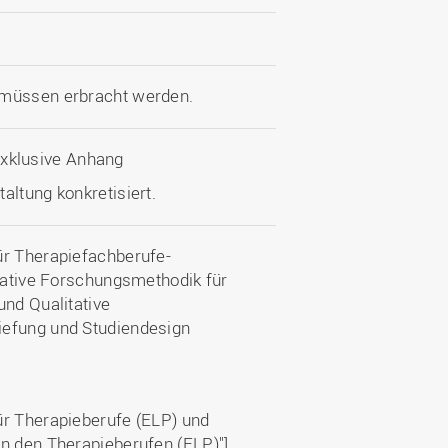
 müssen erbracht werden.
 exklusive Anhang
altung konkretisiert.
ür Therapiefachberufe-
itative Forschungsmethodik für
und Qualitative
iefung und Studiendesign
ür Therapieberufe (ELP) und
in den Therapieberufen (ELP)"]