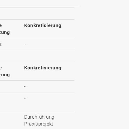
e
Konkretisierung
zung
z
-
e
Konkretisierung
zung
-
-
Durchführung
Praxisprojekt