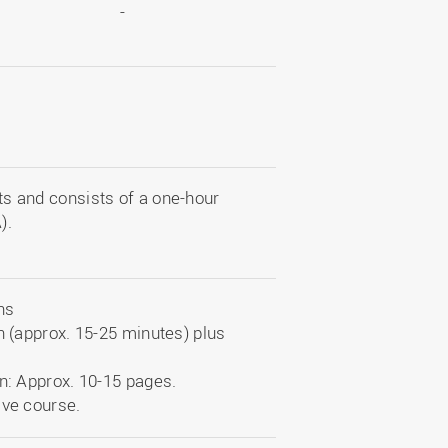
-
ts and consists of a one-hour
).
ns
n (approx. 15-25 minutes) plus
on: Approx. 10-15 pages.
ive course.