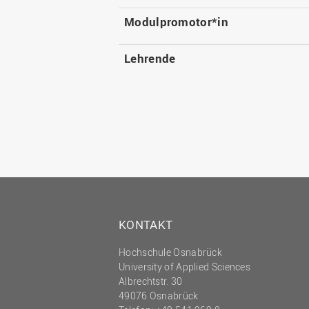
Modulpromotor*in
Lehrende
KONTAKT
Hochschule Osnabrück
University of Applied Sciences
Albrechtstr. 30
49076 Osnabrück