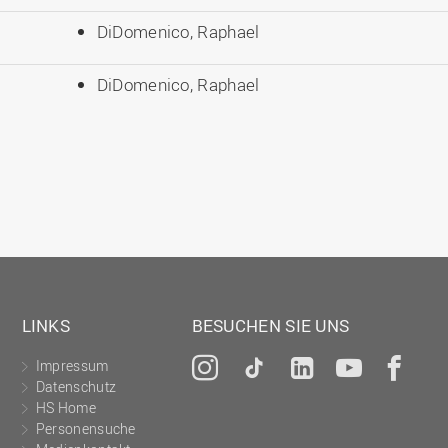
DiDomenico, Raphael
DiDomenico, Raphael
LINKS
BESUCHEN SIE UNS
Impressum
Instagram
Tiktok
LinkedIn
YouTu
Fa
Datenschutz
HS Home
Personensuche