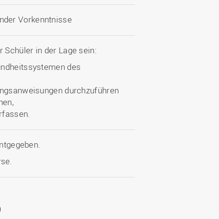
nder Vorkenntnisse
Schüler in der Lage sein:
sundheitssystemen des
bungsanweisungen durchzuführen
hen,
rfassen.
nntgegeben.
rse.
)