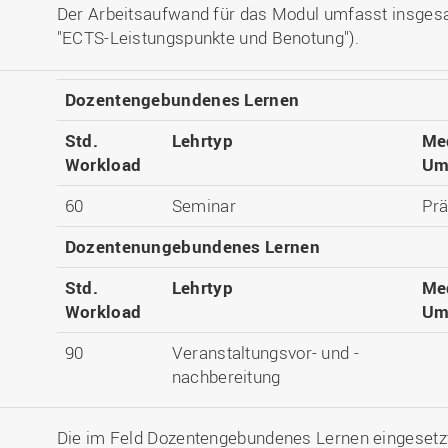
Der Arbeitsaufwand für das Modul umfasst insges
"ECTS-Leistungspunkte und Benotung").
Dozentengebundenes Lernen
Std.
Lehrtyp
Me
Workload
Um
60
Seminar
Pr
Dozentenungebundenes Lernen
Std.
Lehrtyp
Me
Workload
Um
90
Veranstaltungsvor- und -
nachbereitung
Die im Feld Dozentengebundenes Lernen eingesetz