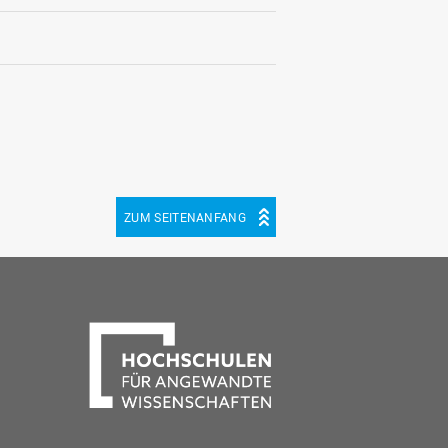
ZUM SEITENANFANG
be
cebook