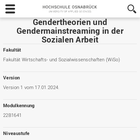
Hochschule
Osnabrück
-
Gendertheorien und
University
Gendermainstreaming in der
of
Sozialen Arbeit
Applied
Sciences
Fakultät
Fakultät Wirtschafts- und Sozialwissenschaften (WiSo)
Version
Version 1 vom 17.01.2024.
Modulkennung
22B1641
Niveaustufe