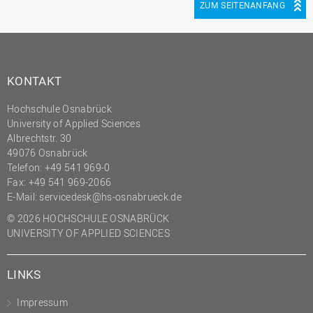
ZUM SEITENANFANG
KONTAKT
Hochschule Osnabrück
University of Applied Sciences
Albrechtstr. 30
49076 Osnabrück
Telefon: +49 541 969-0
Fax: +49 541 969-2066
E-Mail:
servicedesk@hs-osnabrueck.de
© 2026 HOCHSCHULE OSNABRÜCK
UNIVERSITY OF APPLIED SCIENCES
LINKS
Impressum