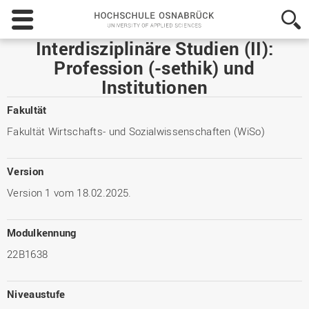
Hochschule
Osnabrück
-
Interdisziplinäre Studien (II):
University
Profession (-sethik) und
of
Institutionen
Applied
Sciences
Fakultät
Fakultät Wirtschafts- und Sozialwissenschaften (WiSo)
Version
Version 1 vom 18.02.2025.
Modulkennung
22B1638
Niveaustufe