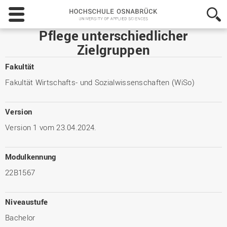
Hochschule
Osnabrück
-
Pflege unterschiedlicher
University
Zielgruppen
of
Applied
Fakultät
Sciences
Fakultät Wirtschafts- und Sozialwissenschaften (WiSo)
Version
Version 1 vom 23.04.2024.
Modulkennung
22B1567
Niveaustufe
Bachelor