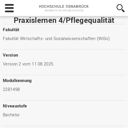
Hochschule
Osnabrück
-
Praxislernen 4/Pflegequalität
University
of
Fakultät
Applied
Fakultät Wirtschafts- und Sozialwissenschaften (WiSo)
Sciences
Version
Version 2 vom 11.08.2025.
Modulkennung
22B1498
Niveaustufe
Bachelor