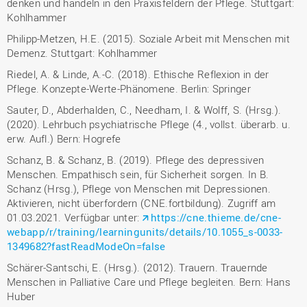
denken und handeln in den Praxisfeldern der Pflege. Stuttgart:
Kohlhammer
Philipp-Metzen, H.E. (2015). Soziale Arbeit mit Menschen mit
Demenz. Stuttgart: Kohlhammer
Riedel, A. & Linde, A.-C. (2018). Ethische Reflexion in der
Pflege. Konzepte-Werte-Phänomene. Berlin: Springer
Sauter, D., Abderhalden, C., Needham, I. & Wolff, S. (Hrsg.).
(2020). Lehrbuch psychiatrische Pflege (4., vollst. überarb. u.
erw. Aufl.) Bern: Hogrefe
Schanz, B. & Schanz, B. (2019). Pflege des depressiven
Menschen. Empathisch sein, für Sicherheit sorgen. In B.
Schanz (Hrsg.), Pflege von Menschen mit Depressionen.
Aktivieren, nicht überfordern (CNE.fortbildung). Zugriff am
01.03.2021. Verfügbar unter:
https://cne.thieme.de/cne-
webapp/r/training/learningunits/details/10.1055_s-0033-
1349682?fastReadModeOn=false
Schärer-Santschi, E. (Hrsg.). (2012). Trauern. Trauernde
Menschen in Palliative Care und Pflege begleiten. Bern: Hans
Huber