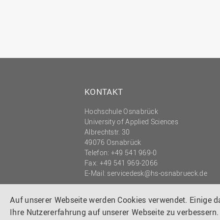
KONTAKT
Hochschule Osnabrück
University of Applied Sciences
Albrechtstr. 30
49076 Osnabrück
Telefon: +49 541 969-0
Fax: +49 541 969-2066
E-Mail:
servicedesk@hs-osnabrueck.de
© 2026 HOCHSCHULE OSNABRÜCK
UNIVERSITY OF APPLIED SCIENCES
Auf unserer Webseite werden Cookies verwendet. Einige 
Ihre Nutzererfahrung auf unserer Webseite zu verbessern.