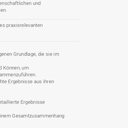
enschaftlichen und
en.
es praxisrelevanten
genen Grundlage, die sie im
nd Können, um
sammenzuführen.
chte Ergebnisse aus ihren
taillierte Ergebnisse
in einem Gesamtzusammenhang