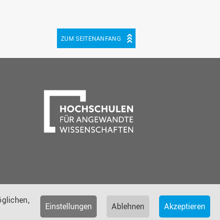
ZUM SEITENANFANG
be
cebook
glichen,
Einstellungen
Ablehnen
Akzeptieren