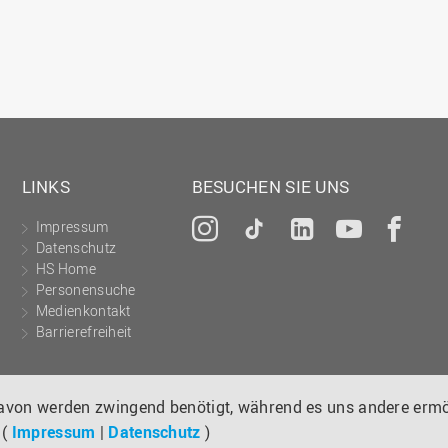
LINKS
BESUCHEN SIE UNS
Impressum
Instagram
Tiktok
LinkedIn
YouTu
Fa
Datenschutz
HS Home
Personensuche
Medienkontakt
Barrierefreiheit
davon werden zwingend benötigt, während es uns andere ermö
 (
Impressum
|
Datenschutz
)