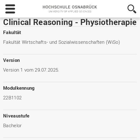
Hochschule
Osnabrück
-
Clinical Reasoning - Physiotherapie
University
of
Fakultät
Applied
Fakultät Wirtschafts- und Sozialwissenschaften (WiSo)
Sciences
Version
Version 1 vom 29.07.2025.
Modulkennung
22B1102
Niveaustufe
Bachelor