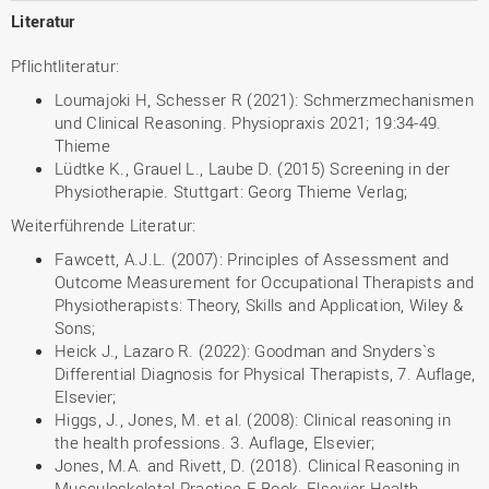
Literatur
Pflichtliteratur:
Loumajoki H, Schesser R (2021): Schmerzmechanismen
und Clinical Reasoning. Physiopraxis 2021; 19:34-49.
Thieme
Lüdtke K., Grauel L., Laube D. (2015) Screening in der
Physiotherapie. Stuttgart: Georg Thieme Verlag;
Weiterführende Literatur:
Fawcett, A.J.L. (2007): Principles of Assessment and
Outcome Measurement for Occupational Therapists and
Physiotherapists: Theory, Skills and Application, Wiley &
Sons;
Heick J., Lazaro R. (2022): Goodman and Snyders`s
Differential Diagnosis for Physical Therapists, 7. Auflage,
Elsevier;
Higgs, J., Jones, M. et al. (2008): Clinical reasoning in
the health professions. 3. Auflage, Elsevier;
Jones, M.A. and Rivett, D. (2018). Clinical Reasoning in
Musculoskeletal Practice-E-Book. Elsevier Health