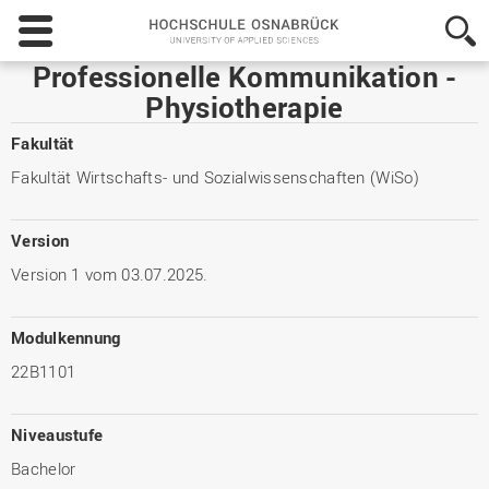
Hochschule
Osnabrück
-
Professionelle Kommunikation -
University
Physiotherapie
of
Applied
Fakultät
Sciences
Fakultät Wirtschafts- und Sozialwissenschaften (WiSo)
Version
Version 1 vom 03.07.2025.
Modulkennung
22B1101
Niveaustufe
Bachelor