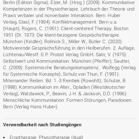
Berlin (Edition Sigma); Elzer, M. (Hrsg.) (2009): Kommunikative
Kompetenzen in der Physiotherapie. Lehrbuch der Theorie und
Praxis verbaler und nonverbaler Interaktion. Bern: Huber
Verlag; Glasl, F. (1994): Konfliktmanagement. Bern u.a.
(Haupt); Rogers, C. (1951): Client-centered Therapy. Boston
1951 (Dt. 1973: Die klient-bezogene Gesprächstherapie.
München (Kindler); Rollnick S., Miller W., Butler C. (2020):
Motivierende Gesprächsführung in den Heilberufen. 2. Auflage,
Lichtenau/Westf: G.P. Probst Verlag GmbH; Satir, V. (1975):
Selbstwert und Kommunikation. München (Pfeiffer); Sautter,
C. (2009): Systemische Beratungskompetenz.. Wolfegg (Verlag
für Systemische Konzepte); Schulz von Thun, F. (1991):
Miteinander Reden. Bd. 1.-3 Reinbek (Rowohlt); Schulze, B.
(1998): Kommunikation im Alter., Opladen (Westdeutscher
Verlag); Watzlawick, P., Beavin, J.H. & Jackson, D.D. (1996):
Menschliche Kommunikation: Formen Störungen, Paradoxien.
Bern (Verlag Hans Huber)
Verwendbarkeit nach Studiengängen
Ergotherapie, Physiotherapie (dual)