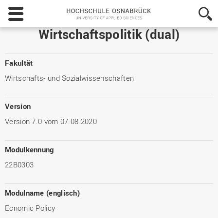
Hochschule
Osnabrück
-
Wirtschaftspolitik (dual)
University
of
Applied
Fakultät
Sciences
Wirtschafts- und Sozialwissenschaften
Version
Version 7.0 vom 07.08.2020
Modulkennung
22B0303
Modulname (englisch)
Ecnomic Policy