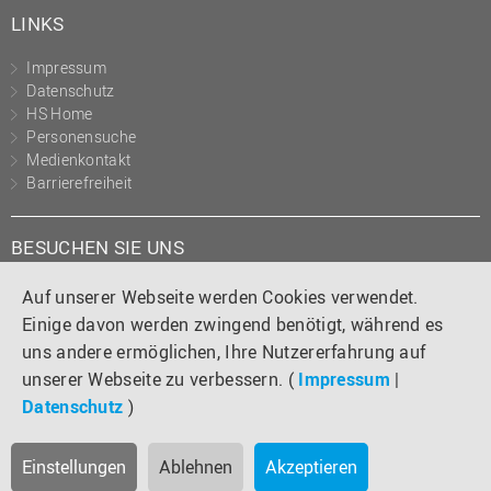
LINKS
Impressum
Datenschutz
HS Home
Personensuche
Medienkontakt
Barrierefreiheit
BESUCHEN SIE UNS
Instagram
Tiktok
LinkedIn
YouTube
Facebook
Auf unserer Webseite werden Cookies verwendet.
Einige davon werden zwingend benötigt, während es
uns andere ermöglichen, Ihre Nutzererfahrung auf
unserer Webseite zu verbessern. (
Impressum
|
Datenschutz
)
Einstellungen
Ablehnen
Akzeptieren