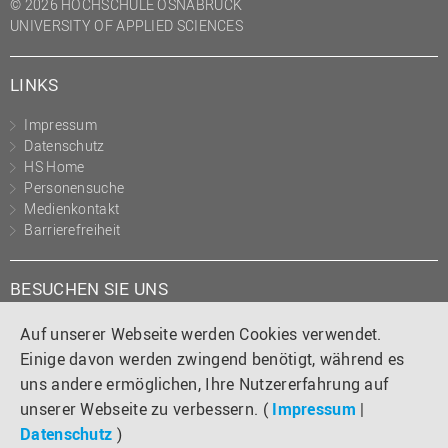
© 2026 HOCHSCHULE OSNABRÜCK
UNIVERSITY OF APPLIED SCIENCES
LINKS
Impressum
Datenschutz
HS Home
Personensuche
Medienkontakt
Barrierefreiheit
BESUCHEN SIE UNS
Instagram
Tiktok
LinkedIn
YouTube
Facebook
Auf unserer Webseite werden Cookies verwendet.
Einige davon werden zwingend benötigt, während es
uns andere ermöglichen, Ihre Nutzererfahrung auf
unserer Webseite zu verbessern. (
Impressum
|
Datenschutz
)