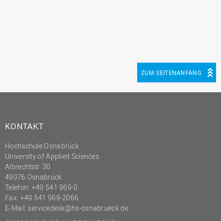
ZUM SEITENANFANG
KONTAKT
Hochschule Osnabrück
University of Applied Sciences
Albrechtstr. 30
49076 Osnabrück
Telefon: +49 541 969-0
Fax: +49 541 969-2066
E-Mail:
servicedesk@hs-osnabrueck.de