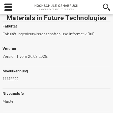
Hochschule
Osnabrück
-
Materials in Future Technologies
University
of
Fakultät
Applied
Fakultät Ingenieurwissenschaften und Informatik (IuI)
Sciences
Version
Version 1 vom 26.03.2026.
Modulkennung
11M2222
Niveaustufe
Master