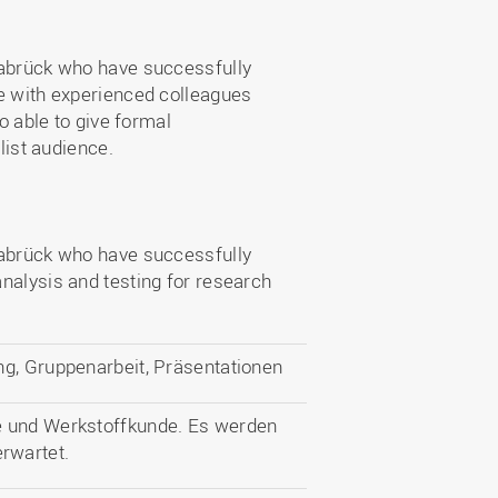
nabrück who have successfully
e with experienced colleagues
o able to give formal
list audience.
nabrück who have successfully
nalysis and testing for research
ng, Gruppenarbeit, Präsentationen
e und Werkstoffkunde. Es werden
rwartet.