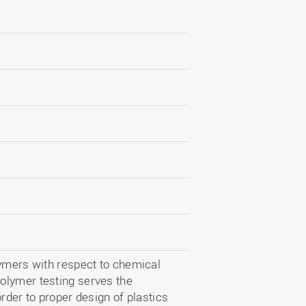
Wohnen
Stellenangebote
Weiterbildungsverbund
Mobilität
AKTUELLES
Osnabrück
Sport & Hochschulsport
ten
Engagement
a
Forschungs-Nachrichten
r
Das bietet Osnabrück
Veranstaltungen und
Fachtagungen
Das bietet Lingen
Ausschreibungen zu
aft
Förderungen und Preisen
Forschungsbericht
lymers with respect to chemical
olymer testing serves the
rder to proper design of plastics