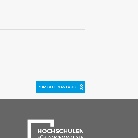
ZUM SEITENANFANG
be
cebook