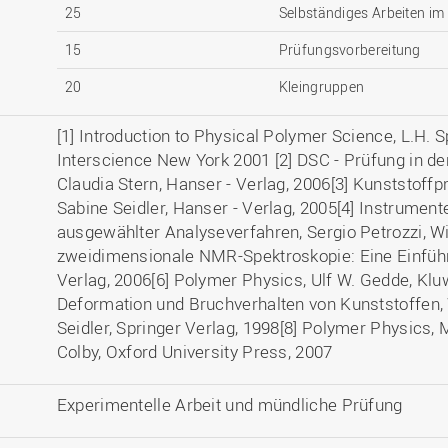
25
Selbständiges Arbeiten im
15
Prüfungsvorbereitung
20
Kleingruppen
[1] Introduction to Physical Polymer Science, L.H. S
Interscience New York 2001 [2] DSC - Prüfung in d
Claudia Stern, Hanser - Verlag, 2006[3] Kunststoff
Sabine Seidler, Hanser - Verlag, 2005[4] Instrument
ausgewählter Analyseverfahren, Sergio Petrozzi, Wi
zweidimensionale NMR-Spektroskopie: Eine Einführ
Verlag, 2006[6] Polymer Physics, Ulf W. Gedde, Kl
Deformation und Bruchverhalten von Kunststoffen,
Seidler, Springer Verlag, 1998[8] Polymer Physics, 
Colby, Oxford University Press, 2007
Experimentelle Arbeit und mündliche Prüfung