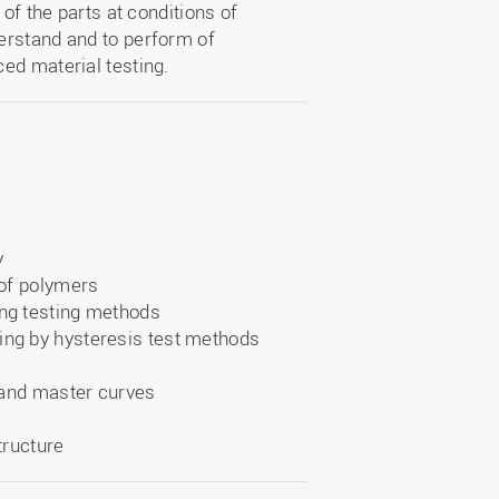
of the parts at conditions of
erstand and to perform of
ed material testing.
y
 of polymers
ng testing methods
ng by hysteresis test methods
 and master curves
tructure