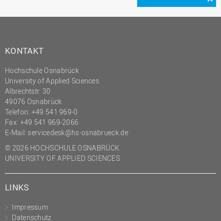
KONTAKT
Hochschule Osnabrück
University of Applied Sciences
Albrechtstr. 30
49076 Osnabrück
Telefon: +49 541 969-0
Fax: +49 541 969-2066
E-Mail:
servicedesk@hs-osnabrueck.de
© 2026 HOCHSCHULE OSNABRÜCK
UNIVERSITY OF APPLIED SCIENCES
LINKS
Impressum
Datenschutz