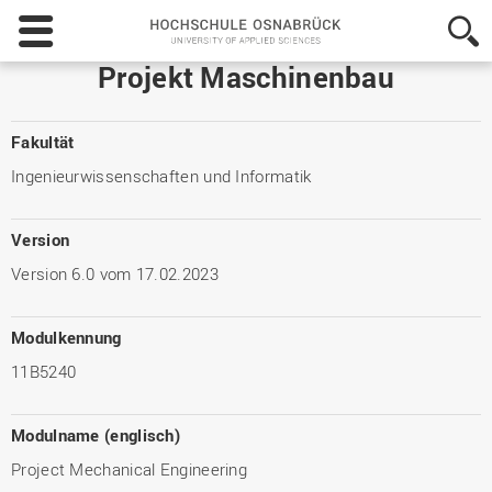
Hochschule
Osnabrück
-
Projekt Maschinenbau
University
of
Applied
Fakultät
Sciences
Ingenieurwissenschaften und Informatik
Version
Version 6.0 vom 17.02.2023
Modulkennung
11B5240
Modulname (englisch)
Project Mechanical Engineering