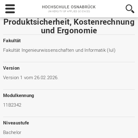
Hochschule
Osnabrück
-
Produktsicherheit, Kostenrechnung
University
und Ergonomie
of
Applied
Fakultät
Sciences
Fakultät Ingenieurwissenschaften und Informatik (IuI)
Version
Version 1 vom 26.02.2026.
Modulkennung
11B2342
Niveaustufe
Bachelor