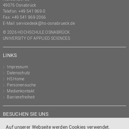
49076 Osnabrück
Telefon: +49 541 969-0
Fax: +49 541 969-2066
E-Mail:
servicedesk@hs-osnabrueck.de
© 2026 HOCHSCHULE OSNABRÜCK
UNIVERSITY OF APPLIED SCIENCES
LINKS
Impressum
Datenschutz
HS Home
Personensuche
Medienkontakt
Barrierefreiheit
BESUCHEN SIE UNS
Instagram
Tiktok
LinkedIn
YouTube
Facebook
Auf unserer Webseite werden Cookies verwendet.