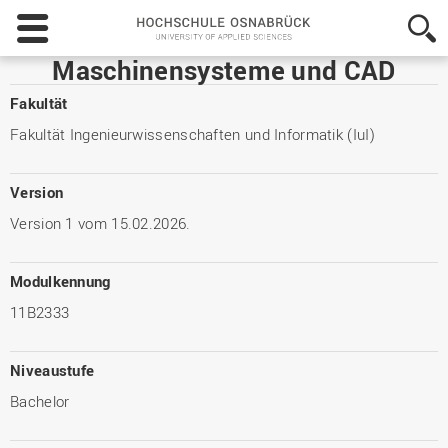
Hochschule
Osnabrück
-
Maschinensysteme und CAD
University
of
Fakultät
Applied
Fakultät Ingenieurwissenschaften und Informatik (IuI)
Sciences
Version
Version 1 vom 15.02.2026.
Modulkennung
11B2333
Niveaustufe
Bachelor