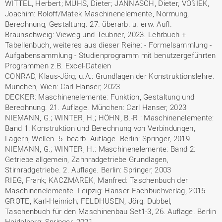
WITTEL, Herbert; MUHS, Dieter; JANNASCH, Dieter, VOßIEK,
Joachim: Roloff/Matek Maschinenelemente, Normung,
Berechnung, Gestaltung. 27. überarb. u. erw. Aufl.
Braunschweig: Vieweg und Teubner, 2023. Lehrbuch +
Tabellenbuch, weiteres aus dieser Reihe: - Formelsammlung -
Aufgabensammlung - Studienprogramm mit benutzergeführten
Programmen z.B. Excel-Dateien
CONRAD, Klaus-Jörg; u.A.: Grundlagen der Konstruktionslehre.
München, Wien: Carl Hanser, 2023
DECKER: Maschinenelemente: Funktion, Gestaltung und
Berechnung. 21. Auflage. München: Carl Hanser, 2023
NIEMANN, G.; WINTER, H.; HÖHN, B.-R.: Maschinenelemente:
Band 1: Konstruktion und Berechnung von Verbindungen,
Lagern, Wellen. 5. bearb. Auflage. Berlin: Springer, 2019
NIEMANN, G.; WINTER, H.: Maschinenelemente: Band 2:
Getriebe allgemein, Zahnradgetriebe Grundlagen,
Stirnradgetriebe. 2. Auflage. Berlin: Springer, 2003
RIEG, Frank; KACZMAREK, Manfred: Taschenbuch der
Maschinenelemente. Leipzig: Hanser Fachbuchverlag, 2015
GROTE, Karl-Heinrich; FELDHUSEN, Jörg: Dubbel,
Taschenbuch für den Maschinenbau Set1-3, 26. Auflage. Berlin
Heidelberg: Springer, 2021