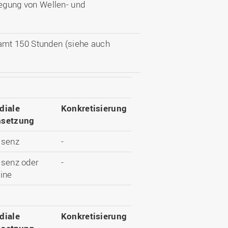
egung von Wellen- und
amt 150 Stunden (siehe auch
diale
Konkretisierung
setzung
äsenz
-
äsenz oder
-
ine
diale
Konkretisierung