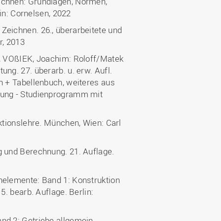
chnen: Grundlagen, Normen,
in: Cornelsen, 2022
eichnen. 26., überarbeitete und
r, 2013
, VOßIEK, Joachim: Roloff/Matek
g. 27. überarb. u. erw. Aufl.
 + Tabellenbuch, weiteres aus
ung - Studienprogramm mit
tionslehre. München, Wien: Carl
 und Berechnung. 21. Auflage.
elemente: Band 1: Konstruktion
. bearb. Auflage. Berlin:
d 2: Getriebe allgemein,