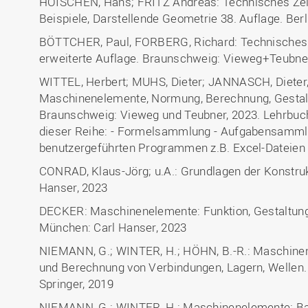
HOISCHEN, Hans; FRITZ Andreas: Technisches Zei
Beispiele, Darstellende Geometrie 38. Auflage. Berl
BÖTTCHER, Paul, FORBERG, Richard: Technisches Z
erweiterte Auflage. Braunschweig: Vieweg+Teubne
WITTEL, Herbert; MUHS, Dieter; JANNASCH, Dieter
Maschinenelemente, Normung, Berechnung, Gestaltun
Braunschweig: Vieweg und Teubner, 2023. Lehrbuch
dieser Reihe: - Formelsammlung - Aufgabensamml
benutzergeführten Programmen z.B. Excel-Dateien
CONRAD, Klaus-Jörg; u.A.: Grundlagen der Konstruk
Hanser, 2023
DECKER: Maschinenelemente: Funktion, Gestaltung
München: Carl Hanser, 2023
NIEMANN, G.; WINTER, H.; HÖHN, B.-R.: Maschinen
und Berechnung von Verbindungen, Lagern, Wellen. 5
Springer, 2019
NIEMANN, G.; WINTER, H.: Maschinenelemente: Ban