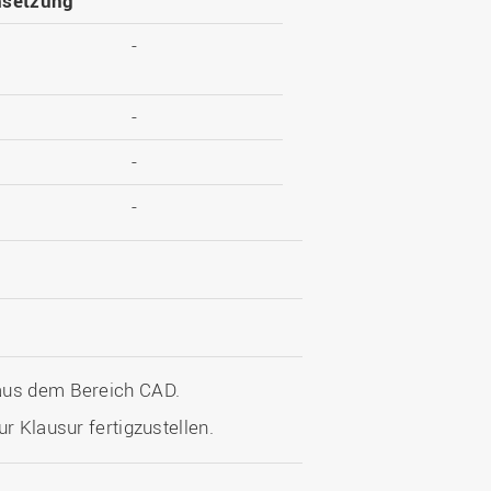
setzung
-
-
-
-
 aus dem Bereich CAD.
r Klausur fertigzustellen.