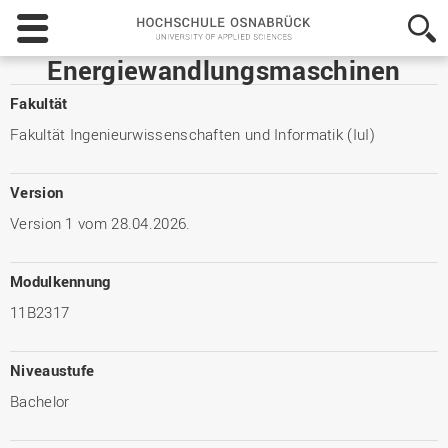
Hochschule
Osnabrück
-
Energiewandlungsmaschinen
University
of
Fakultät
Applied
Fakultät Ingenieurwissenschaften und Informatik (IuI)
Sciences
Version
Version 1 vom 28.04.2026.
Modulkennung
11B2317
Niveaustufe
Bachelor