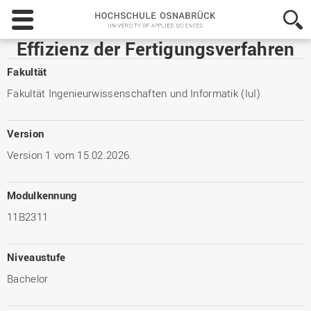
Hochschule
Osnabrück
-
Effizienz der Fertigungsverfahren
University
of
Fakultät
Applied
Fakultät Ingenieurwissenschaften und Informatik (IuI)
Sciences
Version
Version 1 vom 15.02.2026.
Modulkennung
11B2311
Niveaustufe
Bachelor