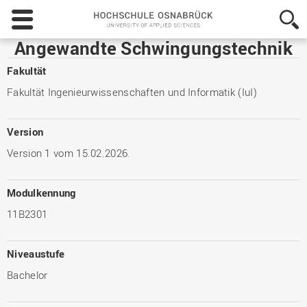
Hochschule
Osnabrück
-
Angewandte Schwingungstechnik
University
of
Fakultät
Applied
Fakultät Ingenieurwissenschaften und Informatik (IuI)
Sciences
Version
Version 1 vom 15.02.2026.
Modulkennung
11B2301
Niveaustufe
Bachelor