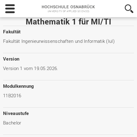
Hochschule
Osnabrück
-
Mathematik 1 für MI/TI
University
of
Fakultät
Applied
Fakultät Ingenieurwissenschaften und Informatik (IuI)
Sciences
Version
Version 1 vom 19.05.2026.
Modulkennung
11B2016
Niveaustufe
Bachelor