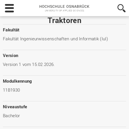
Hochschule
Osnabrück
-
Traktoren
University
of
Fakultät
Applied
Fakultät Ingenieurwissenschaften und Informatik (IuI)
Sciences
Version
Version 1 vom 15.02.2026.
Modulkennung
11B1930
Niveaustufe
Bachelor