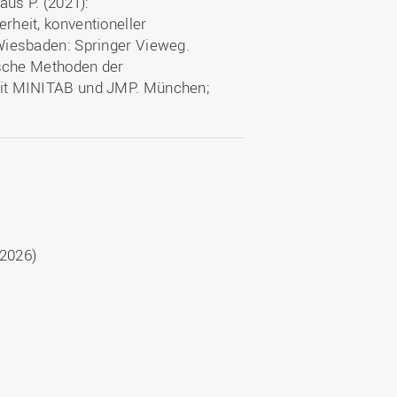
aus P. (2021):
rheit, konventioneller
Wiesbaden: Springer Vieweg.
ische Methoden der
mit MINITAB und JMP. München;
.2026)