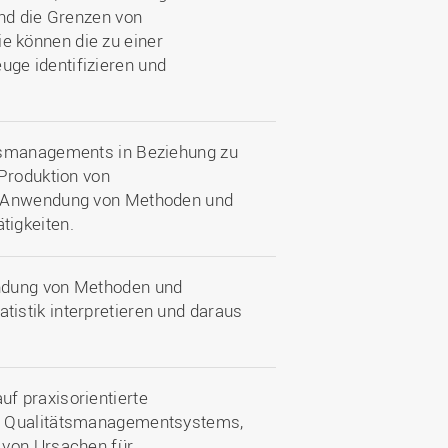
und die Grenzen von
 können die zu einer
ge identifizieren und
ätsmanagements in Beziehung zu
 Produktion von
ie Anwendung von Methoden und
tigkeiten.
ndung von Methoden und
istik interpretieren und daraus
f praxisorientierte
es Qualitätsmanagementsystems,
 von Ursachen für