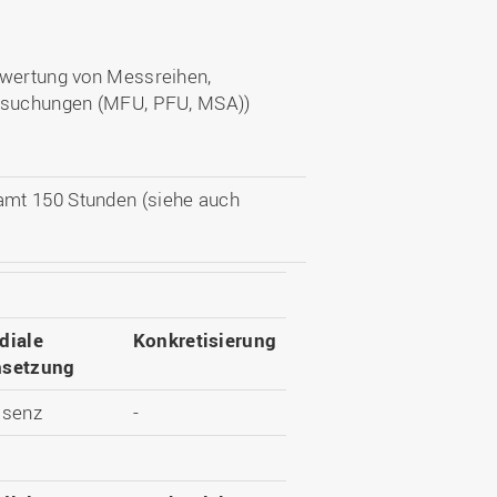
swertung von Messreihen,
ersuchungen (MFU, PFU, MSA))
amt 150 Stunden (siehe auch
diale
Konkretisierung
setzung
äsenz
-