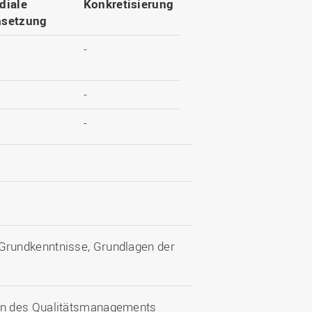
diale
Konkretisierung
setzung
-
-
-
Grundkenntnisse, Grundlagen der
en des Qualitätsmanagements