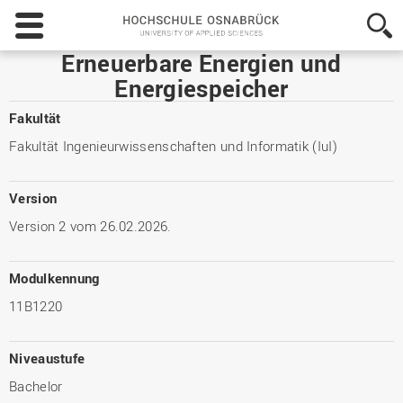
Hochschule
Osnabrück
-
Erneuerbare Energien und
University
Energiespeicher
of
Applied
Fakultät
Sciences
Fakultät Ingenieurwissenschaften und Informatik (IuI)
Version
Version 2 vom 26.02.2026.
Modulkennung
11B1220
Niveaustufe
Bachelor