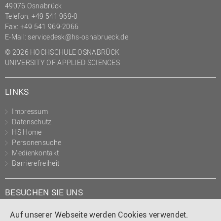
49076 Osnabrück
Telefon: +49 541 969-0
Fax: +49 541 969-2066
E-Mail:
servicedesk@hs-osnabrueck.de
© 2026 HOCHSCHULE OSNABRÜCK
UNIVERSITY OF APPLIED SCIENCES
LINKS
Impressum
Datenschutz
HS Home
Personensuche
Medienkontakt
Barrierefreiheit
BESUCHEN SIE UNS
Instagram
Tiktok
LinkedIn
YouTube
Facebook
Auf unserer Webseite werden Cookies verwendet.