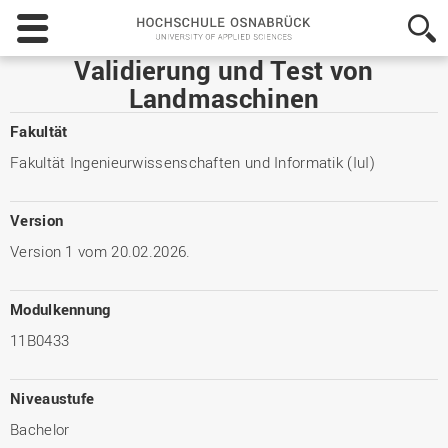
Hochschule
Osnabrück
-
Validierung und Test von
University
Landmaschinen
of
Applied
Fakultät
Sciences
Fakultät Ingenieurwissenschaften und Informatik (IuI)
Version
Version 1 vom 20.02.2026.
Modulkennung
11B0433
Niveaustufe
Bachelor