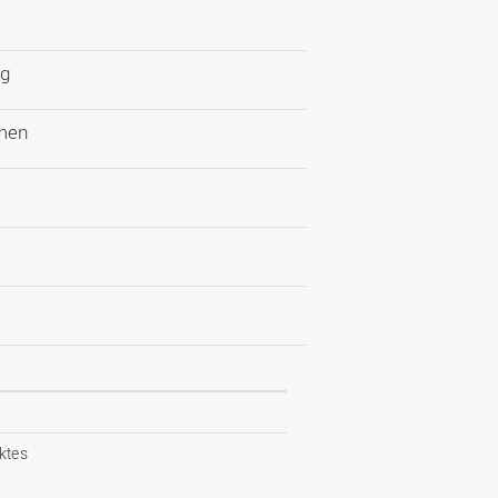
ng
men
ktes