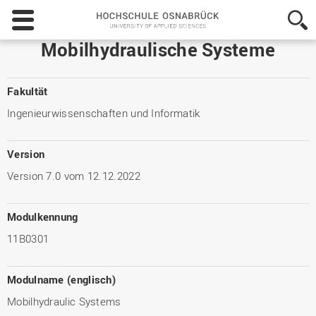
Hochschule
Osnabrück
-
Mobilhydraulische Systeme
University
of
Applied
Fakultät
Sciences
Ingenieurwissenschaften und Informatik
Version
Version 7.0 vom 12.12.2022
Modulkennung
11B0301
Modulname (englisch)
Mobilhydraulic Systems