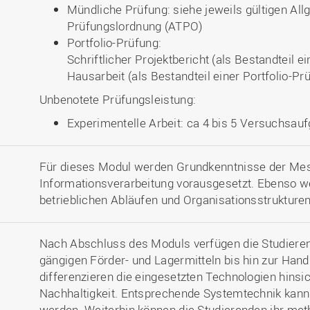
Mündliche Prüfung: siehe jeweils gültigen All
Prüfungslordnung (ATPO)
Portfolio-Prüfung:
Schriftlicher Projektbericht (als Bestandteil ei
Hausarbeit (als Bestandteil einer Portfolio-Prü
Unbenotete Prüfungsleistung:
Experimentelle Arbeit: ca 4 bis 5 Versuchsau
Für dieses Modul werden Grundkenntnisse der Me
Informationsverarbeitung vorausgesetzt. Ebenso 
betrieblichen Abläufen und Organisationsstrukture
Nach Abschluss des Moduls verfügen die Studiere
gängigen Förder- und Lagermitteln bis hin zur Han
differenzieren die eingesetzten Technologien hinsich
Nachhaltigkeit. Entsprechende Systemtechnik kann
werden. Weiterhin können die Studierenden ihr me