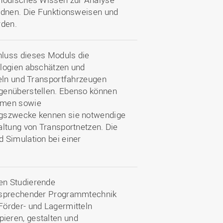
rdnen. Die Funktionsweisen und
rden.
hluss dieses Moduls die
ologien abschätzen und
teln und Transportfahrzeugen
genüberstellen. Ebenso können
emen sowie
ngszwecke kennen sie notwendige
altung von Transportnetzen. Die
 Simulation bei einer
en Studierende
ntsprechender Programmtechnik
Förder- und Lagermitteln
ieren, gestalten und