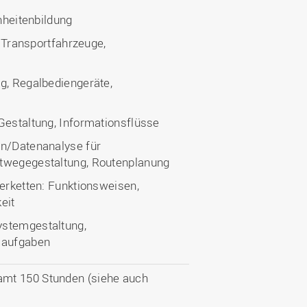
inheitenbildung
, Transportfahrzeuge,
g, Regalbediengeräte,
Gestaltung, Informationsflüsse
en/Datenanalyse für
rtwegegestaltung, Routenplanung
ferketten: Funktionsweisen,
eit
ystemgestaltung,
nsaufgaben
amt 150 Stunden (siehe auch