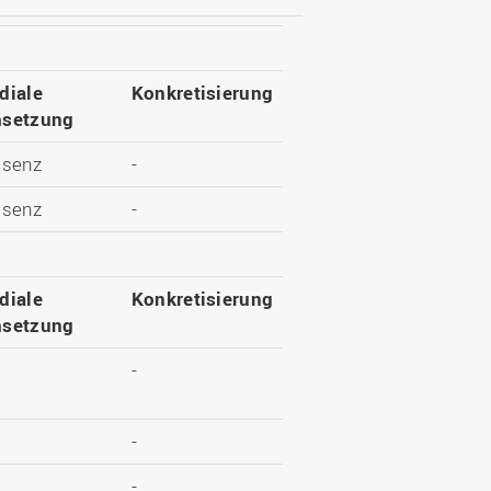
diale
Konkretisierung
setzung
äsenz
-
äsenz
-
diale
Konkretisierung
setzung
-
-
-