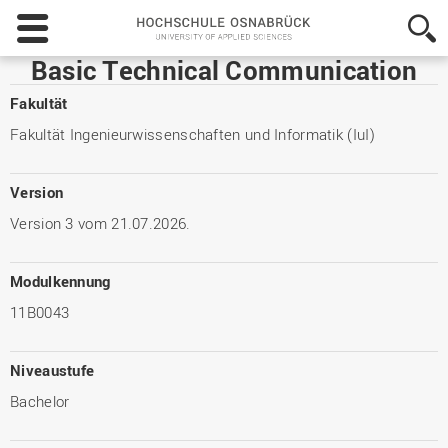
Hochschule
Osnabrück
-
Basic Technical Communication
University
of
Fakultät
Applied
Fakultät Ingenieurwissenschaften und Informatik (IuI)
Sciences
Version
Version 3 vom 21.07.2026.
Modulkennung
11B0043
Niveaustufe
Bachelor