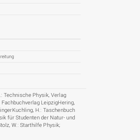
reitung
U.: Technische Physik, Verlag
e, Fachbuchverlag LeipzigHering,
SpringerKuchling, H.: Taschenbuch
sik für Studenten der Natur- und
lz, W.: Starthilfe Physik;