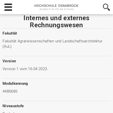
Hochschule
Osnabrück
-
Internes und externes
University
Rechnungswesen
of
Applied
Fakultät
Sciences
Fakultät Agrarwissenschaften und Landschaftsarchitektur
(AuL)
Version
Version 1 vom 16.04.2023.
Modulkennung
44B0685
Niveaustufe