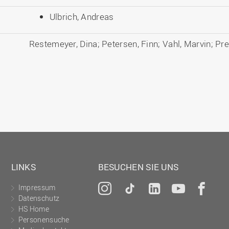
Ulbrich, Andreas
Restemeyer, Dina; Petersen, Finn; Vahl, Marvin; Pr
LINKS
BESUCHEN SIE UNS
Impressum
Instagram
Tiktok
LinkedIn
YouTu
Fa
Datenschutz
HS Home
Personensuche