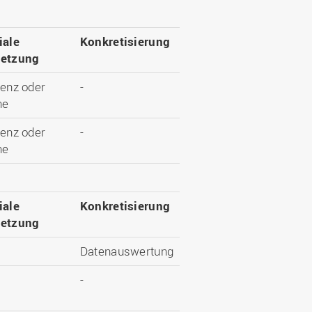
iale
Konkretisierung
etzung
enz oder
-
ne
enz oder
-
ne
iale
Konkretisierung
etzung
Datenauswertung
-