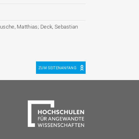
eusche, Matthias; Deck, Sebastian
ZUM SEITENANFANG
be
cebook