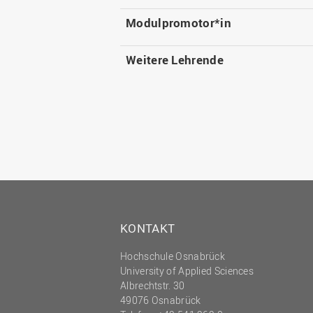
Modulpromotor*in
Weitere Lehrende
KONTAKT
Hochschule Osnabrück
University of Applied Sciences
Albrechtstr. 30
49076 Osnabrück