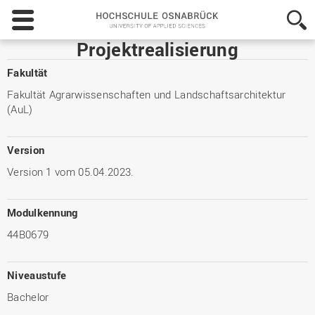
Hochschule
Osnabrück
-
Projektrealisierung
University
of
Fakultät
Applied
Fakultät Agrarwissenschaften und Landschaftsarchitektur
Sciences
(AuL)
Version
Version 1 vom 05.04.2023.
Modulkennung
44B0679
Niveaustufe
Bachelor