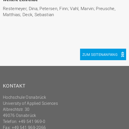
Restemeyer, Dina; Petersen, Finn; Vahl, Marvin; Preusche,
Matthias; Deck, Sebastian
ZUM SEITENANFANG
KONTAKT
Hochschule Osnabrück
University of Applied Sciences
Albrechtstr. 30
49076 Osnabrück
Telefon: +49 541 969-0
Fax: +49 541 969-2066