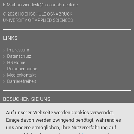
E-Mail:
servicedesk@hs-osnabrueck.de
© 2026 HOCHSCHULE OSNABRÜCK
UNIVERSITY OF APPLIED SCIENCES
LINKS
Impressum
Datenschutz
HS Home
Personensuche
Medienkontakt
Barrierefreiheit
BESUCHEN SIE UNS
Instagram
Tiktok
LinkedIn
YouTube
Facebook
Auf unserer Webseite werden Cookies verwendet.
Einige davon werden zwingend benötigt, während es
uns andere ermöglichen, Ihre Nutzererfahrung auf