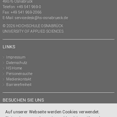
49076 Osnabrück
Telefon: +49 541 969-0
Fax: +49 541 969-2066
E-Mail:
servicedesk@hs-osnabrueck.de
© 2026 HOCHSCHULE OSNABRÜCK
UNIVERSITY OF APPLIED SCIENCES
LINKS
Impressum
Datenschutz
HS Home
Personensuche
Medienkontakt
Barrierefreiheit
BESUCHEN SIE UNS
Instagram
Tiktok
LinkedIn
YouTube
Facebook
Auf unserer Webseite werden Cookies verwendet.