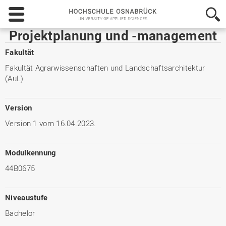
Hochschule
Osnabrück
-
Projektplanung und -management
University
of
Fakultät
Applied
Fakultät Agrarwissenschaften und Landschaftsarchitektur
Sciences
(AuL)
Version
Version 1 vom 16.04.2023.
Modulkennung
44B0675
Niveaustufe
Bachelor