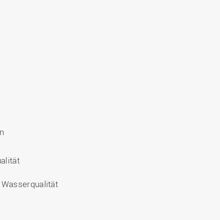
n
lität
Wasserqualität