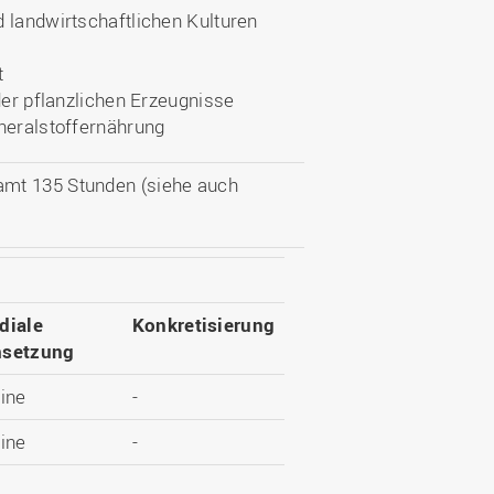
 landwirtschaftlichen Kulturen
t
der pflanzlichen Erzeugnisse
neralstoffernährung
amt 135 Stunden (siehe auch
diale
Konkretisierung
setzung
ine
-
ine
-