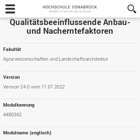
Hochschule
Osnabrück
-
Qualitätsbeeinflussende Anbau-
University
und Nacherntefaktoren
of
Applied
Sciences
Fakultät
Agrarwissenschaften und Landschaftsarchitektur
Version
Version 24.0 vom 11.07.2022
Modulkennung
44B0362
Modulname (englisch)