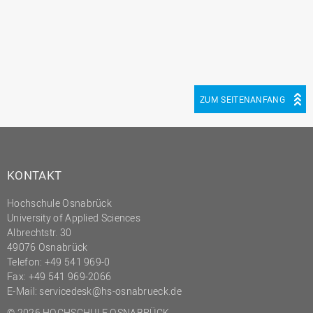
ZUM SEITENANFANG
KONTAKT
Hochschule Osnabrück
University of Applied Sciences
Albrechtstr. 30
49076 Osnabrück
Telefon: +49 541 969-0
Fax: +49 541 969-2066
E-Mail:
servicedesk@hs-osnabrueck.de
© 2026 HOCHSCHULE OSNABRÜCK