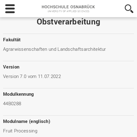
Hochschule
Osnabrück
-
Obstverarbeitung
University
of
Applied
Fakultät
Sciences
Agrarwissenschaften und Landschaftsarchitektur
Version
Version 7.0 vom 11.07.2022
Modulkennung
44B0288
Modulname (englisch)
Fruit Processing