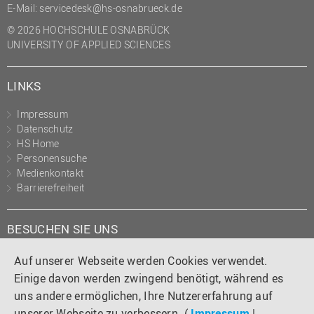
E-Mail:
servicedesk@hs-osnabrueck.de
© 2026 HOCHSCHULE OSNABRÜCK
UNIVERSITY OF APPLIED SCIENCES
LINKS
Impressum
Datenschutz
HS Home
Personensuche
Medienkontakt
Barrierefreiheit
BESUCHEN SIE UNS
Instagram
Tiktok
LinkedIn
YouTube
Facebook
Auf unserer Webseite werden Cookies verwendet.
Einige davon werden zwingend benötigt, während es
uns andere ermöglichen, Ihre Nutzererfahrung auf
unserer Webseite zu verbessern. (
Impressum
|