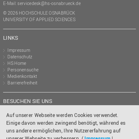
E-Mail:
servicedesk@hs-osnabrueck.de
© 2026 HOCHSCHULE OSNABRÜCK
UNIVERSITY OF APPLIED SCIENCES
LINKS
Impressum
Datenschutz
HS Home
Personensuche
Medienkontakt
Barrierefreiheit
BESUCHEN SIE UNS
Instagram
Tiktok
LinkedIn
YouTube
Facebook
Auf unserer Webseite werden Cookies verwendet.
Einige davon werden zwingend benötigt, während es
uns andere ermöglichen, Ihre Nutzererfahrung auf
unserer Webseite zu verbessern. (
Impressum
|