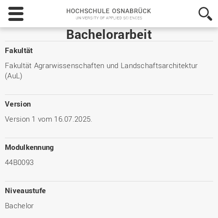
Hochschule
Osnabrück
-
Bachelorarbeit
University
of
Fakultät
Applied
Fakultät Agrarwissenschaften und Landschaftsarchitektur
Sciences
(AuL)
Version
Version 1 vom 16.07.2025.
Modulkennung
44B0093
Niveaustufe
Bachelor