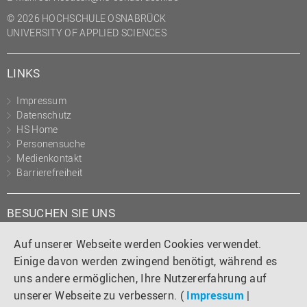
© 2026 HOCHSCHULE OSNABRÜCK
UNIVERSITY OF APPLIED SCIENCES
LINKS
Impressum
Datenschutz
HS Home
Personensuche
Medienkontakt
Barrierefreiheit
BESUCHEN SIE UNS
Instagram
Tiktok
LinkedIn
YouTube
Facebook
Auf unserer Webseite werden Cookies verwendet.
Einige davon werden zwingend benötigt, während es
uns andere ermöglichen, Ihre Nutzererfahrung auf
unserer Webseite zu verbessern. (
Impressum
|