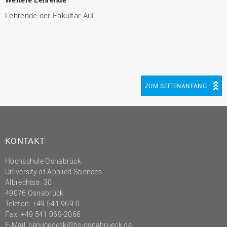
Lehrende der Fakultär AuL
ZUM SEITENANFANG
KONTAKT
Hochschule Osnabrück
University of Applied Sciences
Albrechtstr. 30
49076 Osnabrück
Telefon: +49 541 969-0
Fax: +49 541 969-2066
E-Mail:
servicedesk@hs-osnabrueck.de