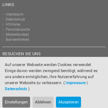
LINKS
Impressum
Datenschutz
HS Home
Personensuche
Medienkontakt
Barrierefreiheit
BESUCHEN SIE UNS
Instagram
Tiktok
LinkedIn
YouTube
Facebook
Auf unserer Webseite werden Cookies verwendet.
Einige davon werden zwingend benötigt, während es
uns andere ermöglichen, Ihre Nutzererfahrung auf
unserer Webseite zu verbessern. (
Impressum
|
Datenschutz
)
Einstellungen
Ablehnen
Akzeptieren