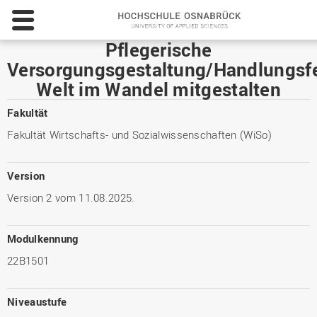
Hochschul
Osnabrüc
-
Pflegerische
University
Versorgungsgestaltung/Handlungsfe
of
Welt im Wandel mitgestalten
Applied
Sciences
Fakultät
Fakultät Wirtschafts- und Sozialwissenschaften (WiSo)
Version
Version 2 vom 11.08.2025.
Modulkennung
22B1501
Niveaustufe