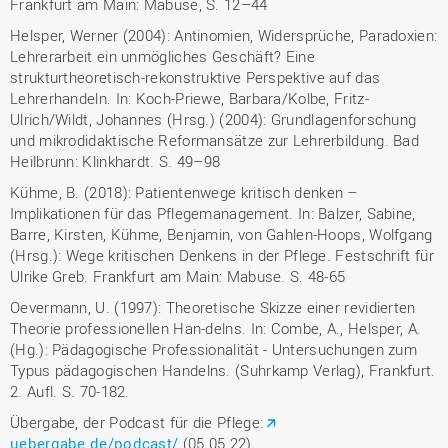
Frankfurt am Main: Mabuse, S. 12–44
Helsper, Werner (2004): Antinomien, Widersprüche, Paradoxien:
Lehrerarbeit ein unmögliches Geschäft? Eine
strukturtheoretisch-rekonstruktive Perspektive auf das
Lehrerhandeln. In: Koch-Priewe, Barbara/Kolbe, Fritz-
Ulrich/Wildt, Johannes (Hrsg.) (2004): Grundlagenforschung
und mikrodidaktische Reformansätze zur Lehrerbildung. Bad
Heilbrunn: Klinkhardt. S. 49–98
Kühme, B. (2018): Patientenwege kritisch denken –
Implikationen für das Pflegemanagement. In: Balzer, Sabine,
Barre, Kirsten, Kühme, Benjamin, von Gahlen-Hoops, Wolfgang
(Hrsg.): Wege kritischen Denkens in der Pflege. Festschrift für
Ulrike Greb. Frankfurt am Main: Mabuse. S. 48-65
Oevermann, U. (1997): Theoretische Skizze einer revidierten
Theorie professionellen Han-delns. In: Combe, A., Helsper, A.
(Hg.): Pädagogische Professionalität - Untersuchungen zum
Typus pädagogischen Handelns. (Suhrkamp Verlag), Frankfurt.
2. Aufl. S. 70-182.
Übergabe, der Podcast für die Pflege:
uebergabe.de/podcast/
(05.05.22)