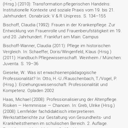
(Hrsg.) (2010): Transformation pflegerischen Handelns:
Institutionelle Kontexte und soziale Praxis vom 19. bis 21.
Jahrhundert. Osnabrück: V & R Unipress. S. 134–155
Bischoff, Claudia (1992): Frauen in der Krankenpflege. Zur
Entwicklung von Frauenrolle und Frauenberufstätigkeit im 19.
und 20. Jahrhundert. Frankfurt am Main: Campus
Bischoff-Wanner, Claudia (2011): Pflege im historischen
Vergleich. In: Schaeffer, Doris/Wingenfeld, Klaus (Hrsg.)
(2011): Handbuch Pflegewissenschaft. Weinheim / München:
Juventa. S. 19–36
Gieseke, W.: Was ist erwachsenenpädagogische
Professionalität? In: Otto, H.-U./Rauschenbach, T./Vogel, P.
(Hrsg.): Erziehungswissenschaft: Professionalität und
Kompetenz. Opladen 2002
Haas, Michael (2008): Professionalisierung der Altenpflege.
Risiken — Hemmnisse — Chancen. In: Greb, Ulrike (Hrsg.)
(2008): Lernfelder fachdidaktisch interpretieren.
Werkstattberichte zur Gestaltung von Gesundheits- und
Krankheitsthemen im schulischen Bereich. 2. Auflage.