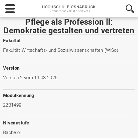
Hochschule
Osnabrück
-
Pflege als Profession ll:
University
Demokratie gestalten und vertreten
of
Applied
Fakultät
Sciences
Fakultät Wirtschafts- und Sozialwissenschaften (WiSo)
Version
Version 2 vom 11.08.2025.
Modulkennung
22B1499
Niveaustufe
Bachelor